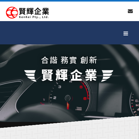
合諧 務實 創新
賢輝企業