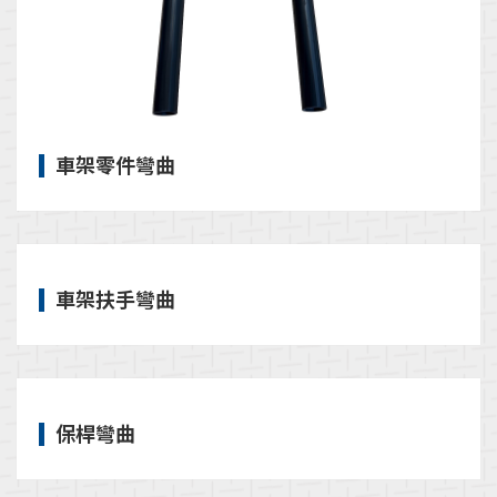
車架零件彎曲
車架扶手彎曲
保桿彎曲