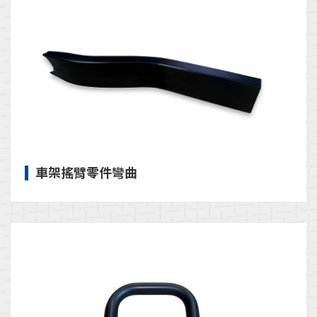
車架搖臂零件彎曲